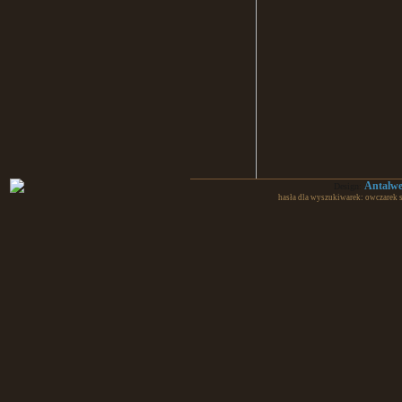
Antalw
Design:
hasła dla wyszukiwarek: owczarek 