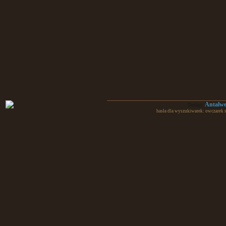
Antalw
Design:
hasła dla wyszukiwarek: owczarek 