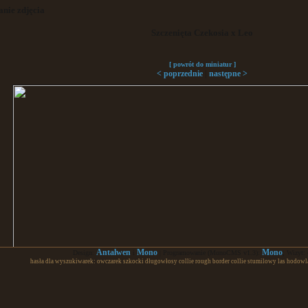
nie zdjęcia
Szczenięta Czekosia x Leo
[ powrót do miniatur ]
|
< poprzednie
następne >
Antalwen
Mono
Mono
Design:
i
| Programowanie (MonoCMS v1.3):
; Wizyt:
hasła dla wyszukiwarek: owczarek szkocki długowłosy collie rough border collie stumilowy las hodowl