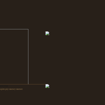
 4313784
a pies psy rasowy rasowe