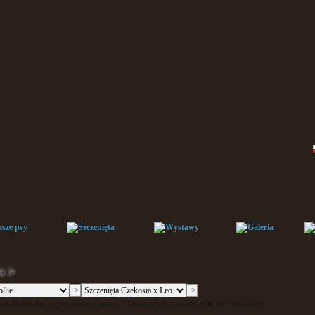
a >
ać dział galerii z powyższego menu. * Please select a gallery with the menu above.