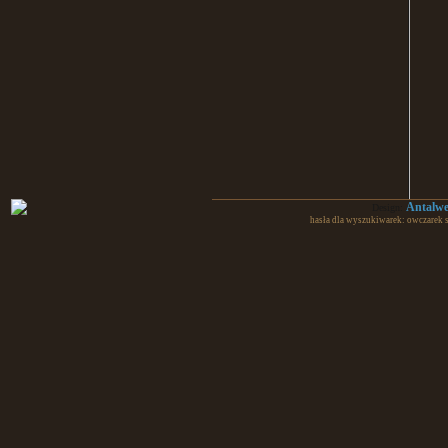
Antalw
Design:
hasła dla wyszukiwarek: owczarek 