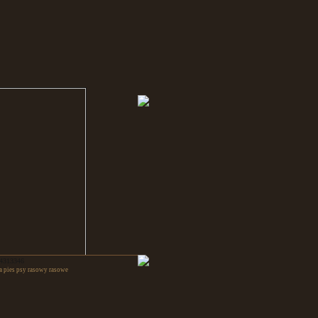
 4313346
a pies psy rasowy rasowe