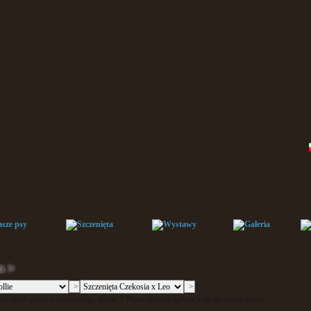
a >
ać dział galerii z powyższego menu. * Please select a gallery with the menu above.