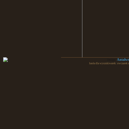
Antalw
Design:
hasła dla wyszukiwarek: owczarek 