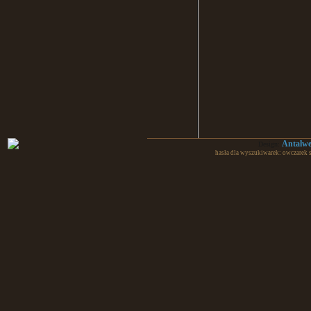
Antalw
Design:
hasła dla wyszukiwarek: owczarek 