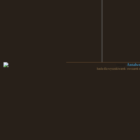
Antalw
Design:
hasła dla wyszukiwarek: owczarek 